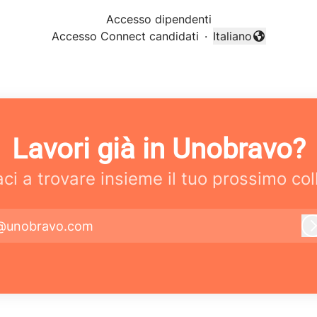
Accesso dipendenti
Accesso Connect candidati
·
Italiano
Cambia lingua
Lavori già in Unobravo?
aci a trovare insieme il tuo prossimo col
@unobravo.com