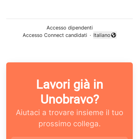
Accesso dipendenti
Accesso Connect candidati
·
Italiano
Cambia lingua
Lavori già in
Unobravo?
Aiutaci a trovare insieme il tuo
prossimo collega.