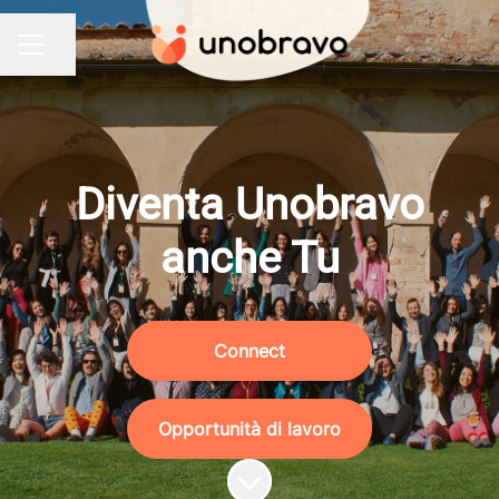
Condividi la pagina
MENU CARRIERA
Diventa Unobravo
anche Tu
Connect
Opportunità di lavoro
Scorri il contenuto